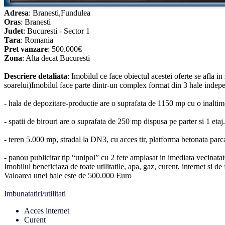
Adresa
: Branesti,Fundulea
Oras
: Branesti
Judet
: Bucuresti - Sector 1
Tara
: Romania
Pret vanzare
: 500.000€
Zona
: Alta decat Bucuresti
Descriere detaliata
: Imobilul ce face obiectul acestei oferte se afla 
soarelui)Imobilul face parte dintr-un complex format din 3 hale indepen
- hala de depozitare-productie are o suprafata de 1150 mp cu o inaltime
- spatii de birouri are o suprafata de 250 mp dispusa pe parter si 1 etaj.
- teren 5.000 mp, stradal la DN3, cu acces tir, platforma betonata parc
- panou publicitar tip “unipol” cu 2 fete amplasat in imediata vecinatat
Imobilul beneficiaza de toate utilitatile, apa, gaz, curent, internet si de
Valoarea unei hale este de 500.000 Euro
Imbunatatiri/utilitati
Acces internet
Curent