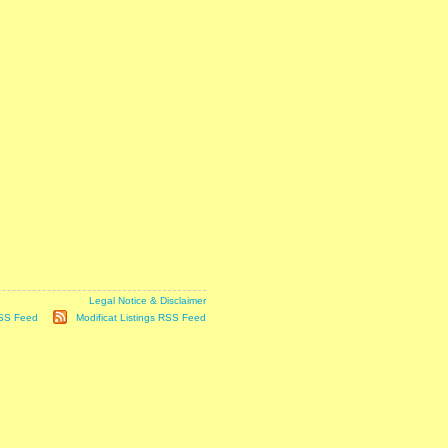
it is subject to our
Legal Notice & Disclaimer
RSS Feed
|
Modificat Listings RSS Feed