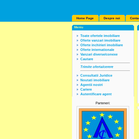
Home Page
Despre noi
Conta
Meniu
Toate ofertele imobiliare
Oferte vanzari imobiliare
Oferte inchirieri imobiliare
Oferte internationale
Vanzari diverse/conexe
Cautare
Trimite oferta/cerere
Consultatii Juridice
Noutati imobiliare
Agentii nostri
Cariere
Autentificare agent
Parteneri: