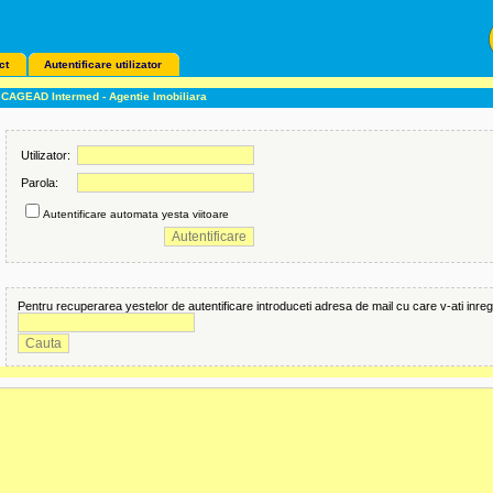
ct
Autentificare utilizator
CAGEAD Intermed - Agentie Imobiliara
Utilizator:
Parola:
Autentificare automata yesta viitoare
Pentru recuperarea yestelor de autentificare introduceti adresa de mail cu care v-ati inregi