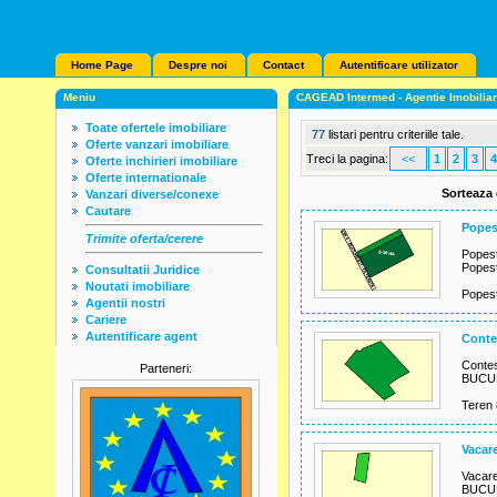
Home Page
Despre noi
Contact
Autentificare utilizator
Meniu
CAGEAD Intermed - Agentie Imobilia
Toate ofertele imobiliare
77
listari pentru criteriile tale.
Oferte vanzari imobiliare
Treci la pagina:
<<
1
2
3
4
Oferte inchirieri imobiliare
Oferte internationale
Sorteaza
Vanzari diverse/conexe
Cautare
Popes
Trimite oferta/cerere
Popest
Popest
Consultatii Juridice
Noutati imobiliare
Popest
Agentii nostri
Cariere
Autentificare agent
Conte
Contes
Parteneri:
BUCUR
Teren 
Vacare
Vacare
BUCUR