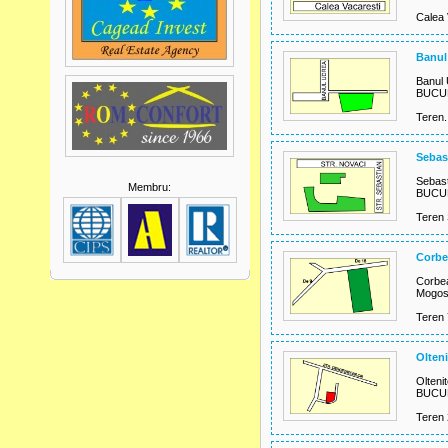
Calea 
Banul
Banul
BUCUR
Teren.
Sebas
Sebast
Membru:
BUCUR
Teren 
Corbe
Corbe
Mogos
Teren 
Olteni
Oltenit
BUCURE
Teren 