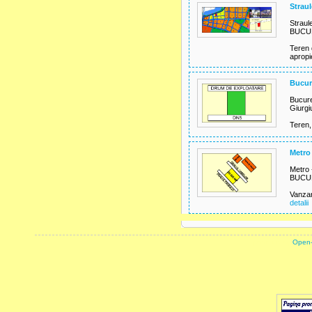
Straul
Straule
BUCUR
Teren 
apropi
Bucure
Bucure
Giurgi
Teren,
Metro
Metro 
BUCURE
Vanzar
detalii
powered by
Open-