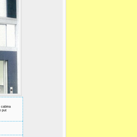
e cabina
 put