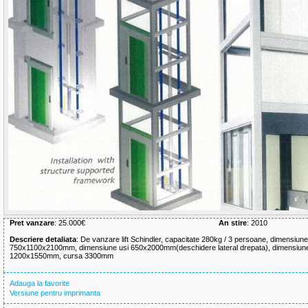
Pret vanzare
: 25.000€
An stire
: 2010
Descriere detaliata
: De vanzare lift Schindler, capacitate 280kg / 3 persoane, dimensiun
750x1100x2100mm, dimensiune usi 650x2000mm(deschidere lateral drepata), dimensiune
1200x1550mm, cursa 3300mm
Adauga la favorite
Versiune pentru imprimanta