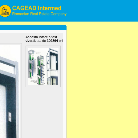
Aceasta listare a fost
vizualizata de
109864
ori