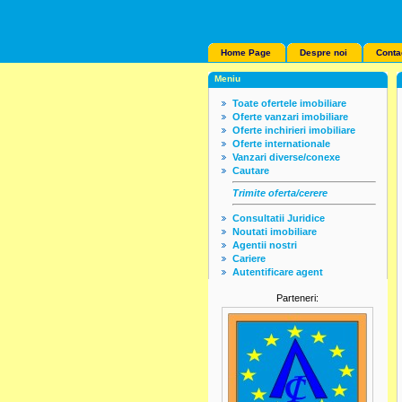
Home Page
Despre noi
Conta
Meniu
Toate ofertele imobiliare
Oferte vanzari imobiliare
Oferte inchirieri imobiliare
Oferte internationale
Vanzari diverse/conexe
Cautare
Trimite oferta/cerere
Consultatii Juridice
Noutati imobiliare
Agentii nostri
Cariere
Autentificare agent
Parteneri: