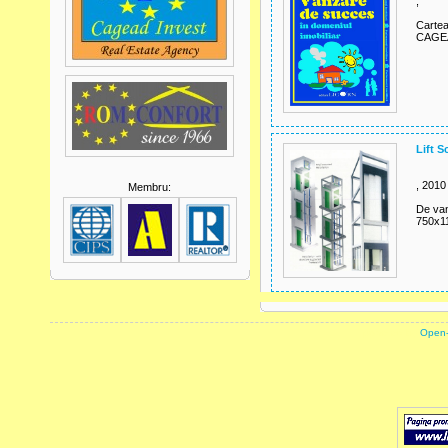
,
Cartea
CAGEA
Lift S
, 2010
Membru:
De van
750x1
powered by
Open-