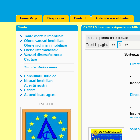
Home Page
Despre noi
Contact
Autentificare utilizator
Meniu
CAGEAD Intermed - Agentie Imobilia
Toate ofertele imobiliare
4
listari pentru criteriile tale.
Oferte vanzari imobiliare
Treci la pagina:
<<
1
>>
Oferte inchirieri imobiliare
Oferte internationale
Sorteaza
Vanzari diverse/conexe
Cautare
Direc
Trimite oferta/cerere
,
Consultatii Juridice
Noutati imobiliare
Inscri
Agentii nostri
Cariere
Autentificare agent
Direc
Parteneri:
,
Inscri
multe d
Vanza