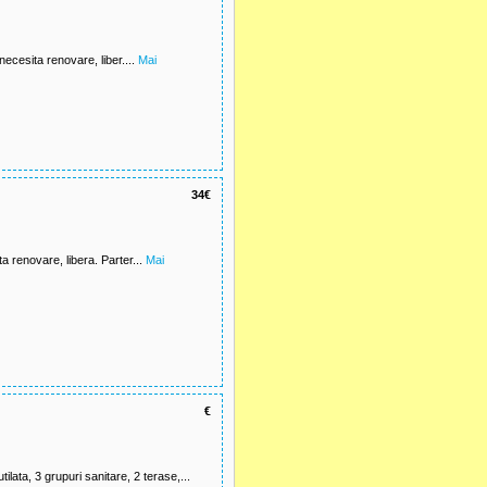
cesita renovare, liber....
Mai
34€
a renovare, libera. Parter...
Mai
€
lata, 3 grupuri sanitare, 2 terase,...