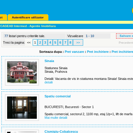
ct
Autentificare utilizator
CAGEAD Intermed - Agentie Imobiliara
77
listari pentru criteriile tale.
Vizualizare
1 - 10
Salvare 
Treci la pagina:
<<
1
2
3
4
5
6
7
8
>>
Precedent
Sorteaza dupa :
Pret vanzare
:
Pret inchiriere
:
Pret inchirier
Sinaia
Statiunea Sinaia
Sinaia, Prahova
Detalii: Vacanta de vis in statiunea montana Sinaia! Sinaia este 
detalii
Spatiu comercial
BUCURESTI, Bucuresti - Sector 1
Spatiu comercial, sectorul 2, 1100 mp, etaj 1/p+1, lift de marfa
Mai multe detalii
Cismigiu-Cobalcescu