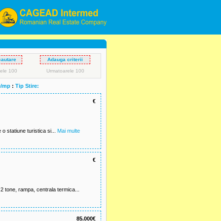
cautare
Adauga criterii
ele 100
Urmatoarele 100
e/mp
:
Tip Stire:
€
o statiune turistica si...
Mai multe
€
 2 tone, rampa, centrala termica...
85.000€