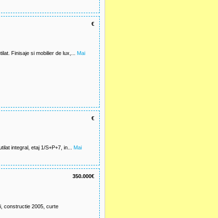
€
at. Finisaje si mobilier de lux,...
Mai
€
ilat integral, etaj 1/S+P+7, in...
Mai
350.000€
 constructie 2005, curte