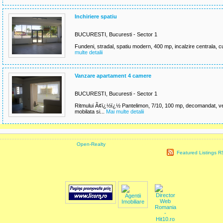
Inchiriere spatiu
BUCURESTI, Bucuresti - Sector 1
Fundeni, stradal, spatiu modern, 400 mp, incalzire centrala, cu
multe detalii
Vanzare apartament 4 camere
BUCURESTI, Bucuresti - Sector 1
Ritmului Ã¢ï¿½ï¿½ Pantelimon, 7/10, 100 mp, decomandat, ve
mobilata si...
Mai multe detalii
powered by
Open-Realty
| Use of this website and information available from 
Featured Listings 