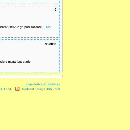
€
rrent 380V, 2 grupuri sanitare,...
Mai
96.000€
dere mixta, bucatarie
it is subject to our
Legal Notice & Disclaimer
RSS Feed
|
Modificat Listings RSS Feed