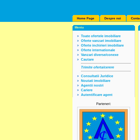
Home Page
Despre noi
Conta
Meniu
Toate ofertele imobiliare
Oferte vanzari imobiliare
Oferte inchirieri imobiliare
Oferte internationale
Vanzari diverse/conexe
Cautare
Trimite oferta/cerere
Consultatii Juridice
Noutati imobiliare
Agentii nostri
Cariere
Autentificare agent
Parteneri: