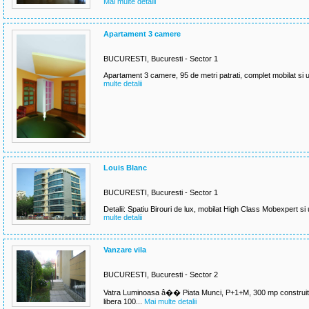
Mai multe detalii
Apartament 3 camere
BUCURESTI, Bucuresti - Sector 1
Apartament 3 camere, 95 de metri patrati, complet mobilat si util
multe detalii
Louis Blanc
BUCURESTI, Bucuresti - Sector 1
Detalii: Spatiu Birouri de lux, mobilat High Class Mobexpert si ut
multe detalii
Vanzare vila
BUCURESTI, Bucuresti - Sector 2
Vatra Luminoasa â�� Piata Munci, P+1+M, 300 mp construiti,
libera 100...
Mai multe detalii