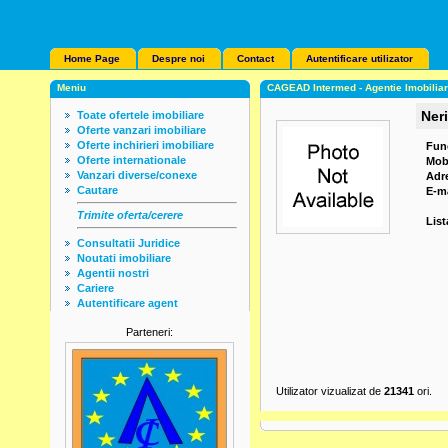
Home Page
Despre noi
Contact
Autentificare utilizator
Meniu
CAGEAD Intermed - Agentie Imobilia
Ner
Toate ofertele imobiliare
Oferte vanzari imobiliare
Oferte inchirieri imobiliare
Fun
Oferte internationale
Mob
Vanzari diverse/conexe
Adr
Cautare
E-ma
Trimite oferta/cerere
List
Consultatii Juridice
Noutati imobiliare
Agentii nostri
Cariere
Autentificare agent
Parteneri:
Utilizator vizualizat de
21341
ori.