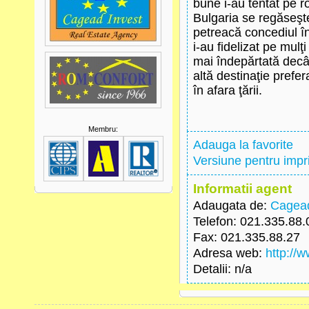
bune i-au tentat pe r
Bulgaria se regăseşte
petreacă concediul în 
i-au fidelizat pe mulţ
mai îndepărtată decât
altă destinaţie prefe
în afara ţării.
Membru:
Adauga la favorite
Versiune pentru imp
Informatii agent
Adaugata de:
Cagead
Telefon
: 021.335.88.
Fax
: 021.335.88.27
Adresa web
:
http://
Detalii
: n/a