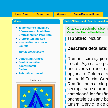
Home Page
Despre noi
Contact
Autentificare utilizator
Meniu
CAGEAD Intermed - Agentie Imobilia
Toate ofertele imobiliare
Criza care a schimbat şi compo
Oferte vanzari imobiliare
Categorie:
Noutati imobiliare
Oferte inchirieri imobiliare
Tip Stire:
: Noutati
Oferte internationale
Vanzari diverse/conexe
Cautare
Descriere detaliata
Trimite oferta/cerere
Românii care îşi perm
Consultatii Juridice
Noutati imobiliare
trecuţi. Aşa că aleg c
Agentii nostri
unde vor să plece, cau
Cariere
opţionale. Cele mai so
Autentificare agent
perioadă Turcia, Grec
Parteneri:
Românii nu mai aleg ca
scumpe sau sejururi 
campioană la vânzări
pachetele cu early bo
turism. Serviciile de c