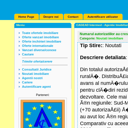
Home Page
Despre noi
Contact
Autentificare utilizator
Meniu
CAGEAD Intermed - Agentie Imobilia
Toate ofertele imobiliare
Numarul autorizatiilor au cre
Oferte vanzari imobiliare
Categorie:
Noutati imobiliare
Oferte inchirieri imobiliare
Tip Stire:
: Noutati
Oferte internationale
Vanzari diverse/conexe
Cautare
Descriere detaliata
Trimite oferta/cerere
Din totalul autorizaÅ
Consultatii Juridice
Noutati imobiliare
ruralÄ�. DistribuÅ£i
Agentii nostri
avans al numÄ�rului 
Cariere
Autentificare agent
pentru clÄ�diri rezi
Parteneri:
dezvoltare. Cele mai
Ã®n regiunile: Sud-M
(+70 autorizaÅ£ii) Å
au avut loc Ã®n regi
Comparativ cu aceea