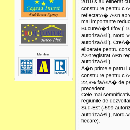
2010 s-au eliberat c
construire pentru cl
reflectatÄ� Ã®n apro
mai importante reduce
BucureÅ�ti-Ilfov (-10
autorizaÅ£ii), Nord-V
autorizaÅ£ii). CreÅ�
eliberate pentru cons
Membru:
Ã®nregistrat Ã®n re
autorizaÅ£ii).
Ã�n primele patru lun
construire pentru c
22,8% faÅ£Ä� de pe
precedent.
Cele mai semnificati
regiunile de dezvolta
Sud-Est (-599 autoriz
autorizaÅ£ii), Nord-
fiecare).