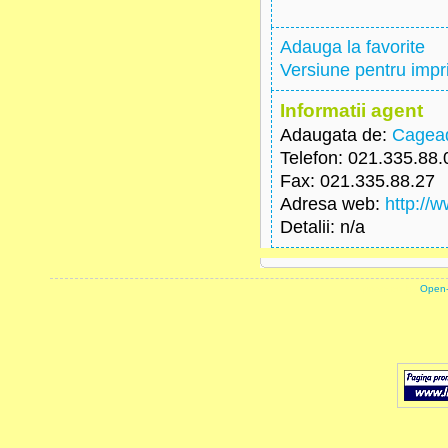
Adauga la favorite
Versiune pentru imp
Informatii agent
Adaugata de:
Cagead
Telefon
: 021.335.88.
Fax
: 021.335.88.27
Adresa web
:
http://
Detalii
: n/a
powered by
Open-