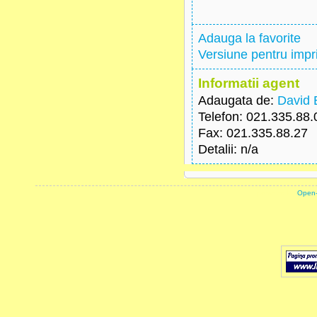
Adauga la favorite
Versiune pentru imp
Informatii agent
Adaugata de:
David
Telefon
: 021.335.88.
Fax
: 021.335.88.27
Detalii
: n/a
powered by
Open-