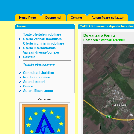
Home Page
Despre noi
Contact
Autentificare utilizator
Meniu
CAGEAD Intermed - Agentie Imobilia
Toate ofertele imobiliare
De vanzare Ferma
Oferte vanzari imobiliare
Categorie:
Vanzari terenuri
Oferte inchirieri imobiliare
Oferte internationale
Vanzari diverse/conexe
Cautare
Trimite oferta/cerere
Consultatii Juridice
Noutati imobiliare
Agentii nostri
Cariere
Autentificare agent
Parteneri: