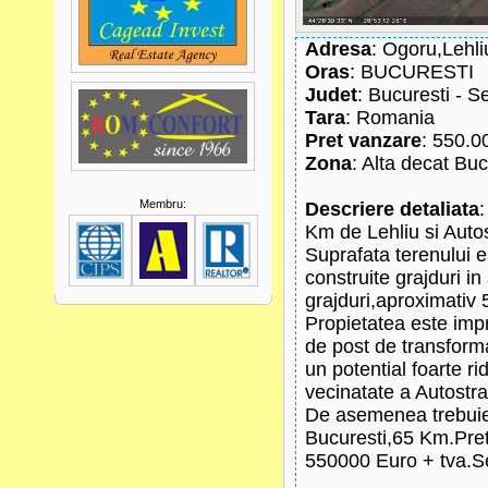
Adresa
: Ogoru,Lehli
Oras
: BUCURESTI
Judet
: Bucuresti - S
Tara
: Romania
Pret vanzare
: 550.0
Zona
: Alta decat Buc
Membru:
Descriere detaliata
:
Km de Lehliu si Auto
Suprafata terenului e
construite grajduri i
grajduri,aproximativ 
Propietatea este imp
de post de transform
un potential foarte ri
vecinatate a Autostra
De asemenea trebuie 
Bucuresti,65 Km.Pretu
550000 Euro + tva.Se