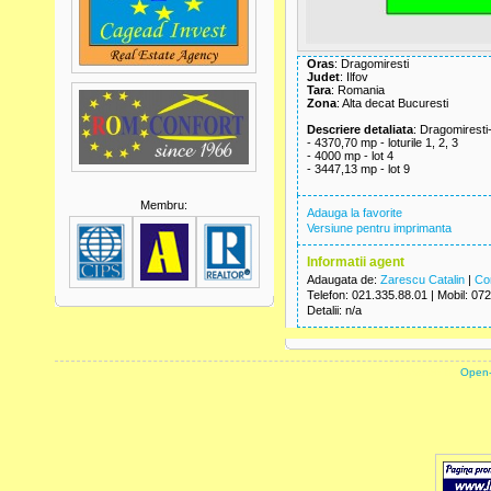
Oras
: Dragomiresti
Judet
: Ilfov
Tara
: Romania
Zona
: Alta decat Bucuresti
Descriere detaliata
: Dragomiresti-V
- 4370,70 mp - loturile 1, 2, 3
- 4000 mp - lot 4
- 3447,13 mp - lot 9
Membru:
Adauga la favorite
Versiune pentru imprimanta
Informatii agent
Adaugata de:
Zarescu Catalin
|
Co
Telefon
: 021.335.88.01 |
Mobil
: 07
Detalii
: n/a
powered by
Open-