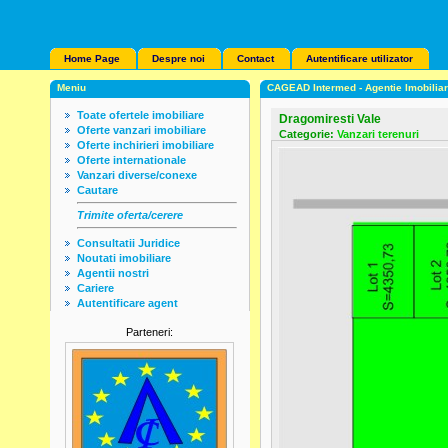
Home Page
Despre noi
Contact
Autentificare utilizator
Meniu
CAGEAD Intermed - Agentie Imobilia
Toate ofertele imobiliare
Dragomiresti Vale
Oferte vanzari imobiliare
Categorie:
Vanzari terenuri
Oferte inchirieri imobiliare
Oferte internationale
Vanzari diverse/conexe
Cautare
Trimite oferta/cerere
Consultatii Juridice
Noutati imobiliare
Agentii nostri
Cariere
Autentificare agent
Parteneri: