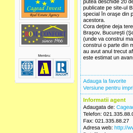
putea deschide 20 de
publicate pe site-ul 
special în oraşe din 
acestora.
Cora deţine deja ter
Braşov, Bucureşti (Ş
(unde va construi mal
construi o parte din 
au avut anul trecut a
Membru:
este estimat un ava
Adauga la favorite
Versiune pentru imp
Informatii agent
Adaugata de:
Cagead
Telefon
: 021.335.88.
Fax
: 021.335.88.27
Adresa web
:
http://