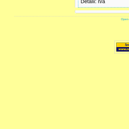
Detalii
: n/a
powered by
Open-