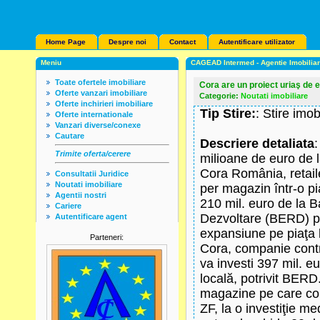
Home Page
Despre noi
Contact
Autentificare utilizator
Meniu
CAGEAD Intermed - Agentie Imobilia
Toate ofertele imobiliare
Cora are un proiect uriaş de 
Oferte vanzari imobiliare
Categorie:
Noutati imobiliare
Oferte inchirieri imobiliare
Tip Stire:
: Stire imob
Oferte internationale
Vanzari diverse/conexe
Cautare
Descriere detaliata
:
Trimite oferta/cerere
milioane de euro de
Cora România, retaile
Consultatii Juridice
Noutati imobiliare
per magazin într-o pi
Agentii nostri
210 mil. euro de la 
Cariere
Dezvoltare (BERD) pe
Autentificare agent
expansiune pe piaţa 
Parteneri:
Cora, companie contr
va investi 397 mil. 
locală, potrivit BER
magazine pe care com
ZF, la o investiţie me