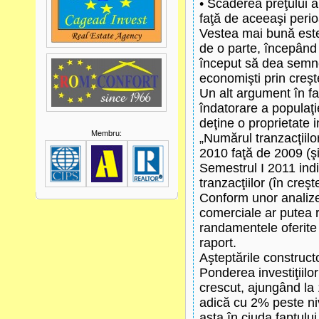
• Scăderea preţului a
faţă de aceeaşi peri
Vestea mai bună este
de o parte, începând 
început să dea semne
economişti prin creşte
Un alt argument în fav
îndatorare a populaţi
deţine o proprietate i
Membru:
„Numărul tranzacţiilo
2010 faţă de 2009 (ş
Semestrul I 2011 ind
tranzacţiilor (în cre
Conform unor analize a
comerciale ar putea r
randamentele oferite p
raport.
Aşteptările construct
Ponderea investiţiilor
crescut, ajungând la 
adică cu 2% peste ni
asta în ciuda faptului