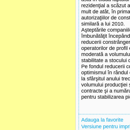
rezidenţial a scăzut 
mult de atât, în prim
autorizaţiilor de con
similară a lui 2010.
Aşteptările companiilo
îmbunătăţit începând 
reducerii constrânger
operatorilor de profil
moderată a volumului 
stabilitate a stocului
Pe fondul reducerii c
optimismul în rândul 
la sfârşitul anului tr
volumului producţiei ş
contracte şi a număru
pentru stabilizarea pi
Adauga la favorite
Versiune pentru imp