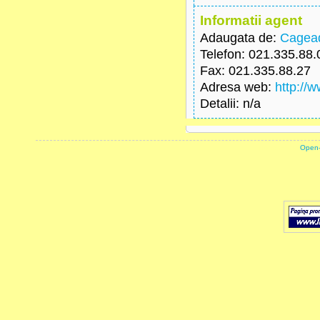
Informatii agent
Adaugata de:
Cagead
Telefon
: 021.335.88.
Fax
: 021.335.88.27
Adresa web
:
http://
Detalii
: n/a
powered by
Open-