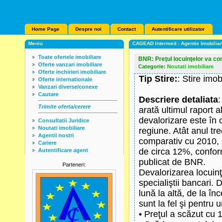
Home Page
Despre noi
Contact
Autentificare utilizator
Meniu
CAGEAD Intermed - Agentie Imobilia
Toate ofertele imobiliare
BNR: Preţul locuinţelor va co
Oferte vanzari imobiliare
Categorie:
Noutati imobiliare
Oferte inchirieri imobiliare
Tip Stire:
: Stire imob
Oferte internationale
Vanzari diverse/conexe
Cautare
Descriere detaliata
:
Trimite oferta/cerere
arată ultimul raport 
devalorizare este în 
Consultatii Juridice
Noutati imobiliare
regiune. Atât anul tr
Agentii nostri
comparativ cu 2010, s
Cariere
de circa 12%, conform
Autentificare agent
publicat de BNR.
Parteneri:
Devalorizarea locuinţe
specialiştii bancari.
lună la altă, de la în
sunt la fel şi pentru
• Preţul a scăzut cu