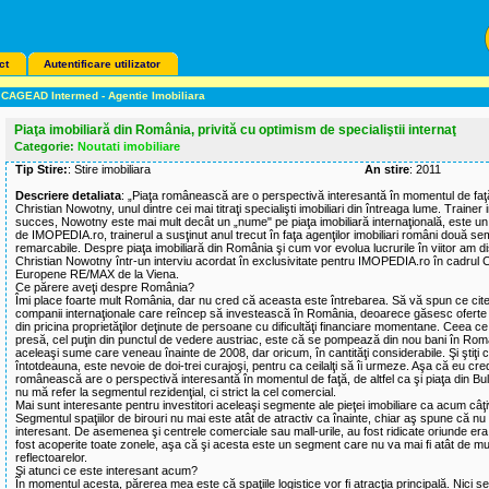
ct
Autentificare utilizator
CAGEAD Intermed - Agentie Imobiliara
Piaţa imobiliară din România, privită cu optimism de specialiştii internaţ
Categorie:
Noutati imobiliare
Tip Stire:
: Stire imobiliara
An stire
: 2011
Descriere detaliata
: „Piaţa românească are o perspectivă interesantă în momentul de faţ
Christian Nowotny, unul dintre cei mai titraţi specialişti imobiliari din întreaga lume. Trainer 
succes, Nowotny este mai mult decât un „nume" pe piaţa imobiliară internaţională, este un 
de IMOPEDIA.ro, trainerul a susţinut anul trecut în faţa agenţilor imobiliari români două sem
remarcabile. Despre piaţa imobiliară din România şi cum vor evolua lucrurile în viitor am d
Christian Nowotny într-un interviu acordat în exclusivitate pentru IMOPEDIA.ro în cadrul 
Europene RE/MAX de la Viena.
Ce părere aveţi despre România?
Îmi place foarte mult România, dar nu cred că aceasta este întrebarea. Să vă spun ce cite
companii internaţionale care reîncep să investească în România, deoarece găsesc oferte 
din pricina proprietăţilor deţinute de persoane cu dificultăţi financiare momentane. Ceea ce
presă, cel puţin din punctul de vedere austriac, este că se pompează din nou bani în Rom
aceleaşi sume care veneau înainte de 2008, dar oricum, în cantităţi considerabile. Şi ştiţi
întotdeauna, este nevoie de doi-trei curajoşi, pentru ca ceilalţi să îi urmeze. Aşa că eu cre
românească are o perspectivă interesantă în momentul de faţă, de altfel ca şi piaţa din Bul
nu mă refer la segmentul rezidenţial, ci strict la cel comercial.
Mai sunt interesante pentru investitori aceleaşi segmente ale pieţei imobiliare ca acum câţ
Segmentul spaţiilor de birouri nu mai este atât de atractiv ca înainte, chiar aş spune că nu
interesant. De asemenea şi centrele comerciale sau mall-urile, au fost ridicate oriunde era 
fost acoperite toate zonele, aşa că şi acesta este un segment care nu va mai fi atât de mul
reflectoarelor.
Şi atunci ce este interesant acum?
În momentul acesta, părerea mea este că spaţiile logistice vor fi atracţia principală. Nici 