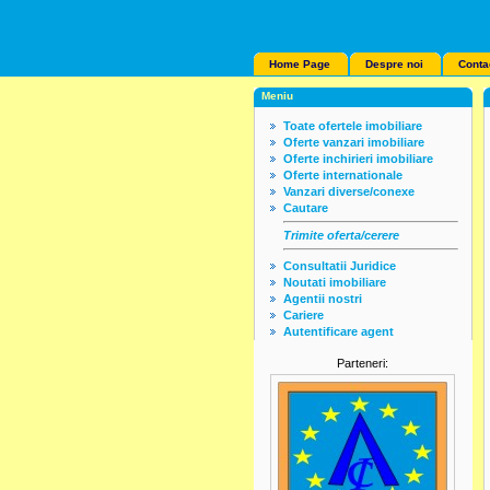
Home Page
Despre noi
Conta
Meniu
Toate ofertele imobiliare
Oferte vanzari imobiliare
Oferte inchirieri imobiliare
Oferte internationale
Vanzari diverse/conexe
Cautare
Trimite oferta/cerere
Consultatii Juridice
Noutati imobiliare
Agentii nostri
Cariere
Autentificare agent
Parteneri: