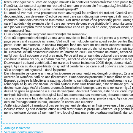
terenurilor agricole nu este de neglijat, mai ales în contextul ofertei atractive care poate fi 
România, dar sectorul agricol nu reprezintă un mare procent din întreaga piaţă imobiliar
Ce proiecte credeţi că vor urma în viitorul apropiat?
Nu cred că vor mai urma proiecte de mare anvergură în următorii doi-trei ani. Cred că est
deocamdată, cam devreme. Cred că oamenii care sunt dispuşi să investească din nou în 
imobiliară, sunt dezvoltatorii de talie medie. Unii dintre ei vor vâna proprietăţi pentru clienţi 
care îi au deja - de exemplu clienţi care au nevoie de centre de distribuţie în anumite zone.
aceştia vor cumpăra teren şi vor construi acolo ceea ce ştiu că se cere, apoi vor vinde că
consumatorul final.
Cum vedeţi evoluţia segmentului rezidenţial din România?
Cred că segmentul rezidenţial va mai avea nevoie de încă doi-trei ani pentru a-şi reveni, 
puţin până când va prinde iar avânt. Văd mult mai mult potenţial în acest sector pentru Buc
pentru Sofia, de exemplu. În capitala Bulgariei încă mai sunt mii de unităţi locative finisate, 
sunt goale. Preţul a scăzut chiar şi cu 60% în anumite cazuri, dar tot nu există cumpărător
În Bucureşti, există ansambluri construite înainte de 2008, cu preţurile de atunci, astfel că 
nu îşi permit să coboare preţul prea mult. Pe de altă parte, sunt dezvoltatori care s-au ave
construit în ultimii doi ani, la costuri mai mici, astfel că vând apartamente pe bandă rulantă.
Dezvoltatorii cu banii vechi (adică cei care au investit înainte de 2008) deţin, deocamdată
greşit. Aşa că au două posibilităţi: ori îşi admit pierderile - pe care sunt convins că le cun
să le accepte, ori aşteaptă - dacă îşi permit.
Din informaţiile pe care le am, este încă cerere pe segmentul rezidenţial românesc. Este 
cererea în România, faţă de alte ţări similare. Sunt aceleaşi probleme în toate ţările de la 
Europei, cu ieşire la Mediterana sau nu: băncile nu sunt dispuse să reia creditarea, nu su
reînceapă să îşi asume riscuri. Iar fără ajutorul instituţiilor financiare, este destul de greu 
deblocheze piaţa. Astfel că pentru cumpărătorul primei locuinţe, care este cel care mişcă p
destul de greu să găsească o sursă de finanţare. Reversul monedei, este că cei care împ
cerinţele băncilor, nu sunt dispuşi să facă un asemenea pas momentan, deoarece sunt famil
cărora încă le este frică de faptul că unul dintre ei ar putea să îşi piardă slujba. Aşa că pe
expune întreaga familie la risc, locuiesc în continuare cu chirie.
Astfel că probabil că următorul pas pentru oamenii de afaceri ar fi să investească în const
locuinţe ieftine. Şi prin locuinţe ieftine nu mă refer numai la preţul de vânzare, ci şi pentru î
pentru cei care doresc să se mute într-o locuinţă mai mare, de o calitate mai bună, dar tot 
Adauga la favorite
Versiune pentru imprimanta