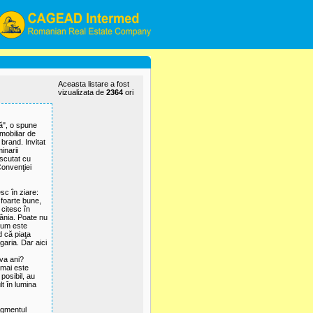
Aceasta listare a fost
vizualizata de
2364
ori
ă", o spune
imobiliar de
brand. Invitat
inarii
iscutat cu
Convenţiei
sc în ziare:
foarte bune,
 citesc în
ânia. Poate nu
 cum este
d că piaţa
garia. Dar aici
iva ani?
 mai este
posibil, au
t în lumina
segmentul