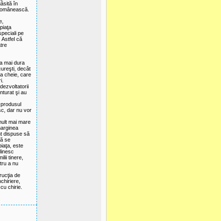
găsită în
ă românească.
e,
piaţa
speciali pe
 Astfel că
tre
va mai dura
ureşti, decât
la cheie, care
i.
dezvoltatorii
nturat şi au
, produsul
osc, dar nu vor
mult mai mare
marginea
nt dispuse să
să se
iaţa, este
linesc
ii tinere,
ntru a nu
rucţia de
nchiriere,
cu chirie.