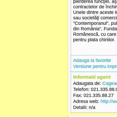
pierderea funcţiei, a
contractelor de închir
Unele dintre aceste l
sau societăţi comercia
"Contemporanul", publ
din România", Fundaţ
Românescă, cu care R
pentru plata chiriilor.
Adauga la favorite
Versiune pentru imp
Informatii agent
Adaugata de:
Cagead
Telefon
: 021.335.88.
Fax
: 021.335.88.27
Adresa web
:
http://
Detalii
: n/a