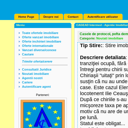
Home Page
Despre noi
Contact
Autentificare utilizator
Meniu
CAGEAD Intermed - Agentie Imobilia
Toate ofertele imobiliare
Casele de protocol, pofta demn
Oferte vanzari imobiliare
Categorie:
Noutati imobiliare
Oferte inchirieri imobiliare
Tip Stire:
: Stire imob
Oferte internationale
Vanzari diverse/conexe
Cautare
Descriere detaliata
:
Trimite oferta/cerere
tranziţiei ocupă, fără
întregi pentru chirii 
Consultatii Juridice
Noutati imobiliare
Chiriaşii "uitaţi" pri
Agentii nostri
susţin că nu au unde 
Cariere
case. Este cazul Ele
Autentificare agent
locotenent Ilie Ceauş
Parteneri:
După ce chiriile s-au 
micşoreze taxa pe ap
motiv că nu are de un
pe lună.
Statul este obligat...