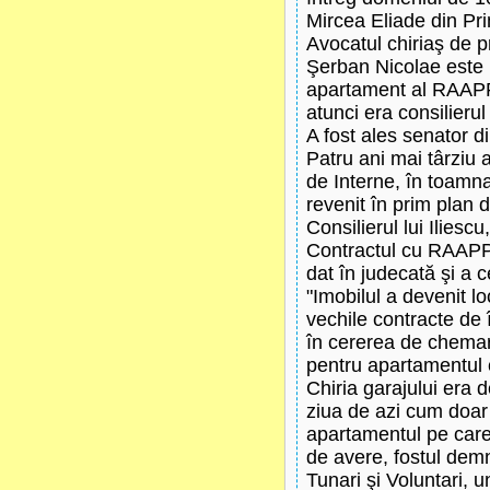
Mircea Eliade din Pri
Avocatul chiriaş de p
Şerban Nicolae este u
apartament al RAAPP
atunci era consilierul
A fost ales senator d
Patru ani mai târziu a
de Interne, în toamna 
revenit în prim plan d
Consilierul lui Iliesc
Contractul cu RAAPPS 
dat în judecată şi a 
"Imobilul a devenit lo
vechile contracte de 
în cererea de chemar
pentru apartamentul c
Chiria garajului era d
ziua de azi cum doar 
apartamentul pe care-
de avere, fostul demni
Tunari şi Voluntari, 