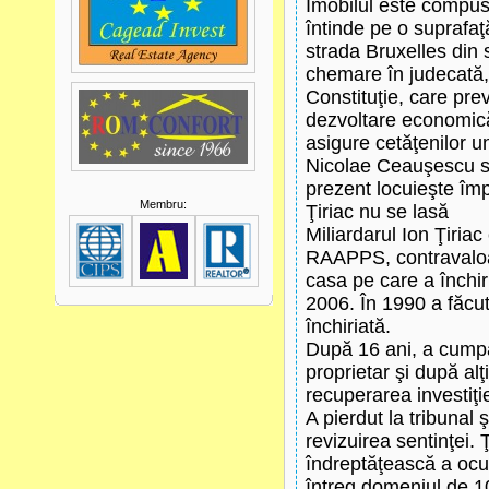
Imobilul este compus
întinde pe o suprafaţă
strada Bruxelles din 
chemare în judecată,
Constituţie, care pre
dezvoltare economică 
asigure cetăţenilor u
Nicolae Ceauşescu s-a
prezent locuieşte împ
Membru:
Ţiriac nu se lasă
Miliardarul Ion Ţiria
RAAPPS, contravaloar
casa pe care a închir
2006. În 1990 a făcut
închiriată.
După 16 ani, a cumpăr
proprietar şi după alţ
recuperarea investiţi
A pierdut la tribunal 
revizuirea sentinţei. 
îndreptăţească a ocup
întreg domeniul de 10