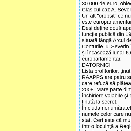
30.000 de euro, obiec
Clasicul caz A. Sever
Un alt "oropsit" ce n
este europarlamentar
Deşi deţine două apa
funcţie publică din 1
situată lângă Arcul d
Conturile lui Severi
şi încasează lunar 6
europarlamentar.
DATORNICI
Lista profitorilor, ţinu
RAAPPS are patru su
care refuză să plătea
2008. Mare parte din
închiriere valabile şi
ţinută la secret.
În ciuda nenumărate
numele celor care nu
stat. Cert este că mul
într-o locuinţă a Regi