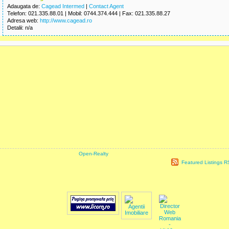
Adaugata de:
Cagead Intermed
|
Contact Agent
Telefon
: 021.335.88.01 |
Mobil
: 0744.374.444 |
Fax
: 021.335.88.27
Adresa web
:
http://www.cagead.ro
Detalii
: n/a
powered by
Open-Realty
| Use of this website and information available from 
Featured Listings 