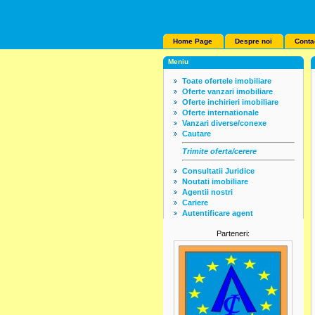
Home Page
Despre noi
Conta
Meniu
Toate ofertele imobiliare
Oferte vanzari imobiliare
Oferte inchirieri imobiliare
Oferte internationale
Vanzari diverse/conexe
Cautare
Trimite oferta/cerere
Consultatii Juridice
Noutati imobiliare
Agentii nostri
Cariere
Autentificare agent
Parteneri: