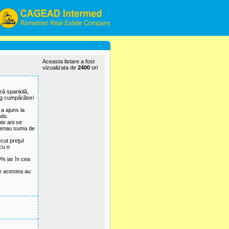
Aceasta listare a fost
vizualizata de
2400
ori
ară spaniolă,
rag cumpărători
a ajuns la
ndo.
pte ani se
ntrenau suma de
cut preţul
cu o
0% iar în cea
te acestea au