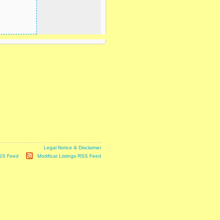
it is subject to our
Legal Notice & Disclaimer
RSS Feed
|
Modificat Listings RSS Feed