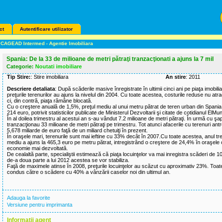
ct
Autentificare utilizator
CAGEAD Intermed - Agentie Imobiliara
Spania: De la 33 de milioane de metri pătraţi tranzacţionati a ajuns la 7 mil
Categorie:
Noutati imobiliare
Tip Stire:
: Stire imobiliara
An stire
: 2011
Descriere detaliata
: După scăderile masive înregistrate în ultimii cinci ani pe piaţa imobili
preţurile terenurilor au ajuns la nivelul din 2004. Cu toate acestea, costurile reduse nu at
ci, din contră, piaţa rămâne blocată.
Cu o creştere anuală de 1,5%, preţul mediu al unui metru pătrat de teren urban din Spania 
214 euro, potrivit statisticilor publicate de Ministerul Dezvoltarii şi citate de cotidianul ElMu
În al doilea trimestru al acestui an s-au vândut 7.2 milioane de metri pătraţi. În urmă cu şa
tranzacţionau 33 milioane de metri pătraţi pe trimestru. Tot atunci afacerile cu terenuri a
5,678 miliarde de euro faţă de un miliard chetuiţi în prezent.
În oraşele mari, terenurile sunt mai ieftine cu 33% decât în 2007.Cu toate acestea, anul tre
mediu a ajuns la 465,3 euro pe metru pătrat, intregistrând o creştere de 24,4% în oraşele 
economie mai dezvoltată.
De cealaltă parte, specialiştii estimează că piaţa locuinţelor va mai inregistra scăderi de 1
de-a doua parte a lui 2012 acestea se vor stabiliza.
Faţă de maximele atinse în 2008, preţurile locuinţelor au scăzut cu aproximativ 23%. Toa
condus către o scădere cu 40% a vânzării caselor noi din ultimul an.
Adauga la favorite
Versiune pentru imprimanta
Informatii agent