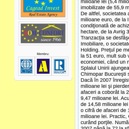
milioane lei (5,4 mili
imobilizate de 55,9 m
De altfel, societatea
milioane euro, de la 
condiţionată de achiz
hectare, de la Avrig
Tranzacţia se desfăşo
Imobiliare, o societ
Holding. Preţul pe me
Membru:
la 51 euro, mult sub
economiei, când un m
Splaiul Unirii ajungea
Chimopar Bucureşti se 
Dacă în 2007 înregist
milioane lei şi pierde
afaceri a coborât la 2
9,47 milioane lei. A
de 14,58 milioane lei 
o cifră de afaceri de 
milioane lei. Practic
curând porţile. Număr
2007 până la 72 la sfâ