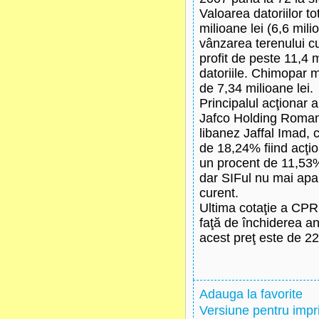
Valoarea datoriilor to
milioane lei (6,6 mi
vânzarea terenului cu
profit de peste 11,4 
datoriile. Chimopar m
de 7,34 milioane lei.
Principalul acţionar
Jafco Holding Romani
libanez Jaffal Imad, 
de 18,24% fiind acţion
un procent de 11,53%
dar SIFul nu mai apar
curent.
Ultima cotaţie a CPR
faţă de închiderea an
acest preţ este de 22
Adauga la favorite
Versiune pentru imp