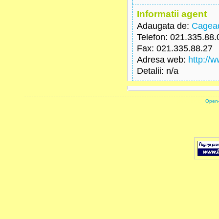
Informatii agent
Adaugata de:
Cagead
Telefon
: 021.335.88.
Fax
: 021.335.88.27
Adresa web
:
http://
Detalii
: n/a
powered by
Open-