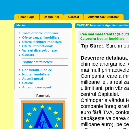
Home Page
Despre noi
Contact
Autentificare utilizator
Meniu
CAGEAD Intermed - Agentie Imobilia
Toate ofertele imobiliare
Cea mai mare tranzacţie cu te
Oferte vanzari imobiliare
Categorie:
Noutati imobiliare
Oferte inchirieri imobiliare
Tip Stire:
: Stire imob
Oferte internationale
Vanzari diverse/conexe
Cautare
Descriere detaliata
Trimite oferta/cerere
chimice anorganice, e
mai mult prin activel
Consultatii Juridice
Noutati imobiliare
Compania, care a înre
Agentii nostri
milioane lei, a realiz
Cariere
ultimii ani, prin vânz
Autentificare agent
centrul Capitalei.
Parteneri:
Chimopar a vândut te
companie înregistrat
euro fără TVA, conf
depăşeşte valoarea ca
milioane euro), pe ce