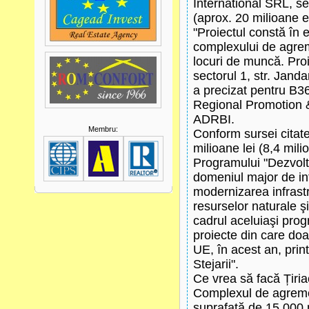
International SRL, se
(aprox. 20 milioane e
"Proiectul constă în 
complexului de agrem
locuri de muncă. Proie
sectorul 1, str. Jand
a precizat pentru B3
Regional Promotion 
ADRBI.
Membru:
Conform sursei citat
milioane lei (8,4 mili
Programului "Dezvolt
domeniul major de in
modernizarea infrastr
resurselor naturale şi 
cadrul aceluiaşi pro
proiecte din care doa
UE, în acest an, pri
Stejarii".
Ce vrea să facă Țiria
Complexul de agremen
suprafaţă de 15.000 m