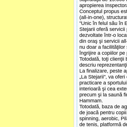
apropierea Inspector
Conceptul propus est
(all-in-one), structu
"Unic în felul său î
Stejarii oferă servici
dezvoltate într-o loca
din oraş şi servicii al
nu doar a facilităţilor 
îngrijire a copiilor pe
Totodată, toţi clienţi
descriu reprezentanţ
La finalizare, peste
„La Stejarii", va oferi
practicare a sportului
interioară şi cea exte
precum şi la saună fi
Hammam.
Totodată, baza de agr
de joacă pentru copii
spinning, aerobic, Pi
de tenis, platformă de