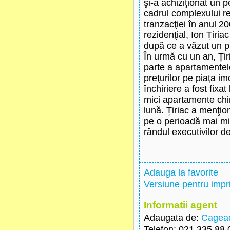
şi-a achiziţionat un 
cadrul complexului re
tranzacţiei în anul 
rezidenţial, Ion Țiria
după ce a văzut un pr
În urmă cu un an, Țir
parte a apartamentelor
preţurilor pe piaţa imo
închiriere a fost fixa
mici apartamente chir
lună. Țiriac a menţio
pe o perioadă mai mic
rândul executivilor 
Adauga la favorite
Versiune pentru imp
Informatii agent
Adaugata de:
Cagead
Telefon
: 021.335.88.