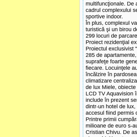
multifuncţionale. De 
cadrul complexului s
sportive indoor.
În plus, complexul va
turistică şi un birou d
299 locuri de parcar
Proiect rezidenţial e
Proiectul exclusivist 
285 de apartamente, 
suprafeţe foarte gene
fiecare. Locuinţele au
încălzire în pardosea
climatizare centraliz
de lux Miele, obiecte
LCD TV Aquavision în
include în prezent se
dintr-un hotel de lux,
accesul fiind permis 
Printre primii cumpără
milioane de euro s-au a
Cristian Chivu. De a