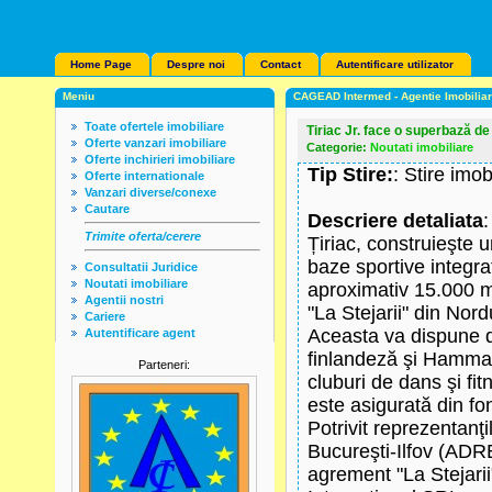
Home Page
Despre noi
Contact
Autentificare utilizator
Meniu
CAGEAD Intermed - Agentie Imobilia
Toate ofertele imobiliare
Tiriac Jr. face o superbază 
Oferte vanzari imobiliare
Categorie:
Noutati imobiliare
Oferte inchirieri imobiliare
Tip Stire:
: Stire imob
Oferte internationale
Vanzari diverse/conexe
Cautare
Descriere detaliata
:
Trimite oferta/cerere
Țiriac, construieşte
baze sportive integra
Consultatii Juridice
Noutati imobiliare
aproximativ 15.000 mp
Agentii nostri
"La Stejarii" din Nord
Cariere
Aceasta va dispune de
Autentificare agent
finlandeză şi Hammam,
Parteneri:
cluburi de dans şi fit
este asigurată din fo
Potrivit reprezentanţ
Bucureşti-Ilfov (ADRB
agrement "La Stejari