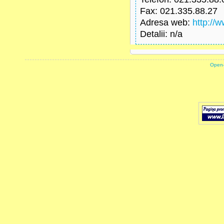
Fax
: 021.335.88.27
Adresa web
:
http://
Detalii
: n/a
powered by
Open-