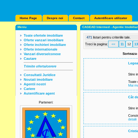
Home Page
Despre noi
Contact
Autentificare utilizator
Meniu
CAGEAD Intermed - Agentie Imobilia
Toate ofertele imobiliare
471
listari pentru criteriile tale.
Oferte vanzari imobiliare
Treci la pagina:
<<
11
12
13
Oferte inchirieri imobiliare
Oferte internationale
Sorteaza
Vanzari diverse/conexe
Cautare
Legea 
Trimite oferta/cerere
Stire i
Consultatii Juridice
Noutati imobiliare
Toate c
Agentii nostri
Mai mul
Cariere
Autentificare agent
Cât de
Parteneri:
Stire i
Constru
detalii
Cristi