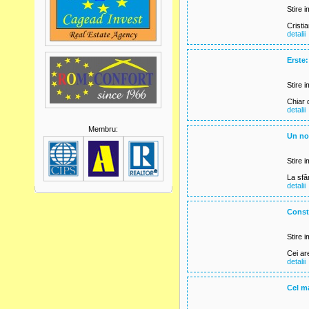
Stire i
Cristi
detalii
Erste:
Stire i
Chiar 
detalii
Membru:
Un no
Stire i
La sfâ
detalii
Constr
Stire i
Cei are
detalii
Cel ma