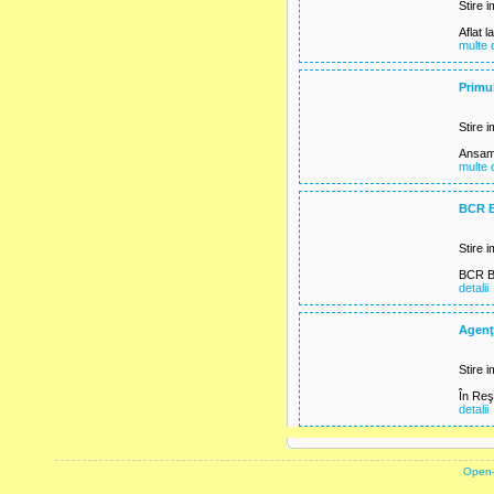
Stire i
Aflat 
multe d
Primul
Stire i
Ansambl
multe d
BCR B
Stire i
BCR Ba
detalii
Agenţi
Stire i
În Reşi
detalii
powered by
Open-