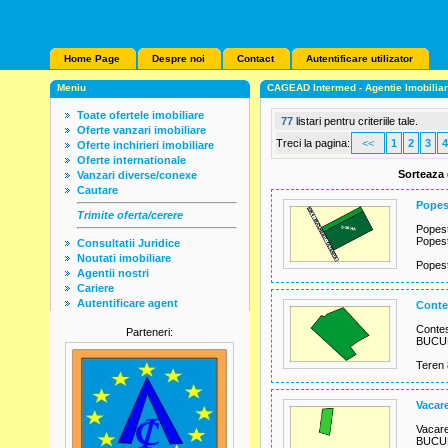
Home Page
Despre noi
Contact
Autentificare utilizator
Meniu
CAGEAD Intermed - Agentie Imobilia
Toate ofertele imobiliare
77
listari pentru criteriile tale.
Oferte vanzari imobiliare
Treci la pagina:
<<
1
2
3
4
Oferte inchirieri imobiliare
Oferte internationale
Sorteaza
Vanzari diverse/conexe
Cautare
Popes
Trimite oferta/cerere
Popest
Popest
Consultatii Juridice
Noutati imobiliare
Popest
Agentii nostri
Cariere
Autentificare agent
Conte
Contes
Parteneri:
BUCUR
Teren 
Vacare
Vacare
BUCUR