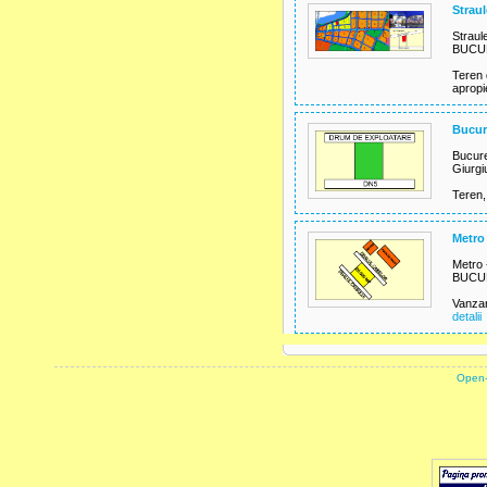
Straul
Straule
BUCUR
Teren 
apropi
Bucure
Bucure
Giurgi
Teren,
Metro
Metro 
BUCURE
Vanzar
detalii
powered by
Open-