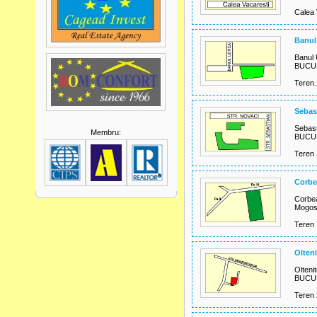
Calea 
Banul
Banul
BUCUR
Teren.
Sebas
Sebast
Membru:
BUCUR
Teren 
Corbe
Corbe
Mogos
Teren 
Olteni
Oltenit
BUCURE
Teren 