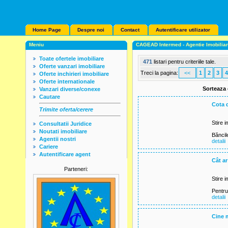
Home Page
Despre noi
Contact
Autentificare utilizator
Meniu
CAGEAD Intermed - Agentie Imobilia
Toate ofertele imobiliare
471
listari pentru criteriile tale.
Oferte vanzari imobiliare
Treci la pagina:
<<
1
2
3
4
Oferte inchirieri imobiliare
Oferte internationale
Sorteaza
Vanzari diverse/conexe
Cautare
Cota d
Trimite oferta/cerere
Stire i
Consultatii Juridice
Noutati imobiliare
Băncil
Agentii nostri
detalii
Cariere
Autentificare agent
Cât ar
Parteneri:
Stire i
Pentru
detalii
Cine m