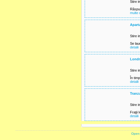
Stire i
Răspun
multe d
Aparta
Stire i
Se lau
detalii
Londra
Stire i
În timp
detalii
Tranza
Stire i
Fraţii 
detalii
powered by
Open-