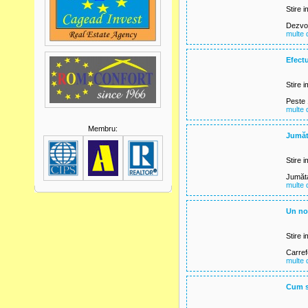
Stire i
Dezvol
multe d
Efectu
Stire i
Peste 
multe d
Membru:
Jumăta
Stire i
Jumăta
multe d
Un nou
Stire i
Carrefo
multe d
Cum să